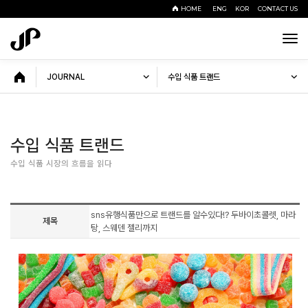
HOME
ENG
KOR
CONTACT US
Tog
navi
JOURNAL
수입 식품 트랜드
수입 식품 트랜드
수입 식품 시장의 흐름을 읽다
sns유행식품만으로 트랜드를 알수있다!? 두바이초콜렛, 마라
제목
탕, 스웨덴 젤리까지