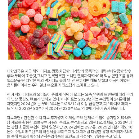
대한민국은 지금 해외 디저트 광풍!화끈한 마라탕의 중독적인 매력부터달콤한 탕후
루와 두바이 초콜릿,그리고 알록달록한 스웨덴 젤리까지!SNS와 먹방 콘텐츠를 통해
입소문을 탄 다양한 해외 먹거리들.불과 몇 년 전까지만 해도 낯설고 이국적이었던
음식들이이제는 우리 일상 속으로 자연스럽게 스며들고 있다.
전 세계의 디저트와 요리들이 손쉽게 식탁에 오르는 요즘,유행과 트렌드에 따라 우리
의 밥상 풍경도 빠르게 변하고 있다.카다이프는 2023년에는 수입량이 24톤에 불
과했지만2024년에는 무려 304톤으로 약 12배 이상 급증했고,피스타치오 페이스
트 역시 2023년 83톤에서2024년 233톤으로 약 3배 가까이 증가했습니다.
자료화면> 간단한 수치 자료 추가넣기 이처럼 주요 원재료 수입이 증가함에 따라해
당 재료를 활용한 초콜릿류 제품의 수입도 본격화되고 있는데요.실제로, 2023년에
는 관련 초콜릿 수입이 전혀 없었지만,2024년에는 297톤, 2025년 1분기에도 10
톤이 수입되며트렌드의 확산세를 보여주고 있다.이처럼 다양한 유행 먹거리가 SNS
를 통해 빠르게 확산되면서수입식품의 트렌드에 직접적인 영향을 주고 있다.